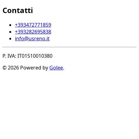
Contatti
+393472771859
+393282695838
info@usreno.it
P. IVA: IT01510010380
© 2026 Powered by
Golee
.